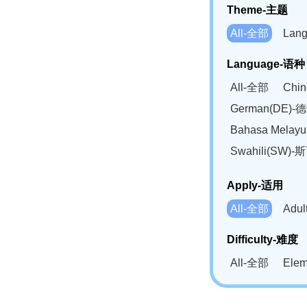
Theme-主题
All-全部
Lan
Language-语种
All-全部
Chi
German(DE)-
Bahasa Mela
Swahili(SW
Apply-适用
All-全部
Adu
Difficulty-难度
All-全部
Ele