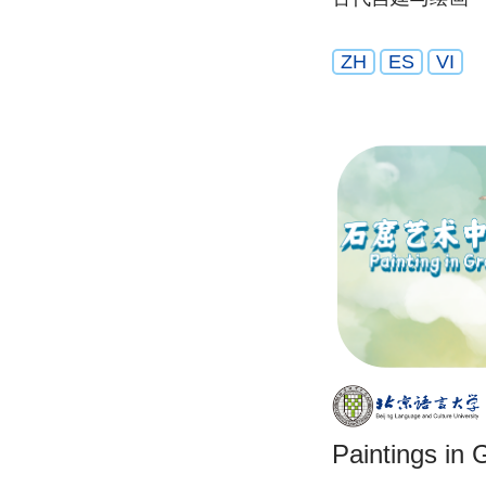
ZH
ES
VI
Paintings in 