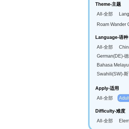
Theme-主题
All-全部
Lan
Roam Wander
Language-语种
All-全部
Chi
German(DE)-
Bahasa Mela
Swahili(SW
Apply-适用
All-全部
Adu
Difficulty-难度
All-全部
Ele