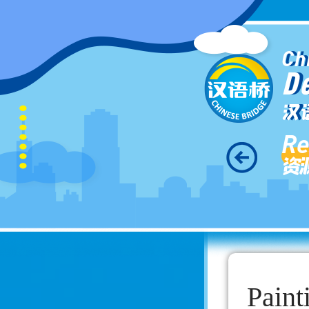
Ch
D
汉
Re
资
Paint