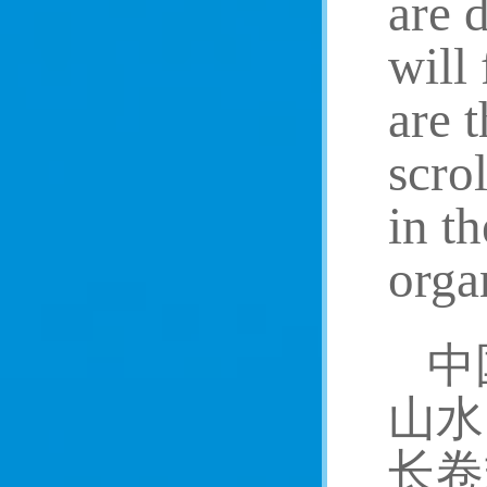
are d
will
are 
scro
in t
orga
中
山水
长卷