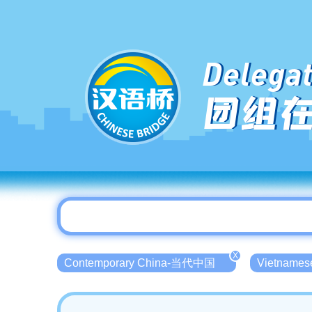
Delegat
团组
X
Contemporary China-当代中国
Vietname