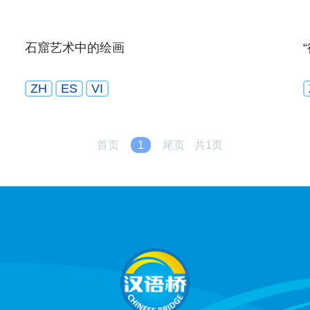
石窟艺术中的绘画
ZH
ES
VI
首页
1
尾页
共1页