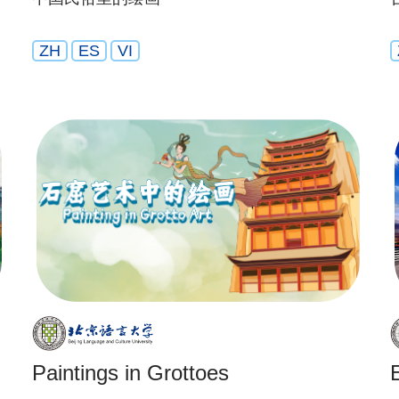
ZH
ES
VI
Paintings in Grottoes