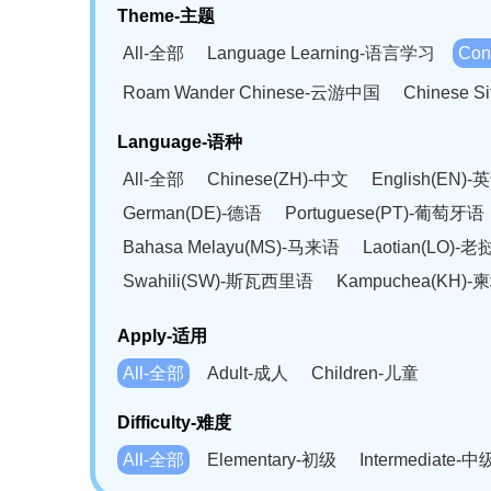
Theme-主题
All-全部
Language Learning-语言学习
Con
Roam Wander Chinese-云游中国
Chinese 
Language-语种
All-全部
Chinese(ZH)-中文
English(EN)-
German(DE)-德语
Portuguese(PT)-葡萄牙语
Bahasa Melayu(MS)-马来语
Laotian(LO)-
Swahili(SW)-斯瓦西里语
Kampuchea(KH)
Apply-适用
All-全部
Adult-成人
Children-儿童
Difficulty-难度
All-全部
Elementary-初级
Intermediate-中