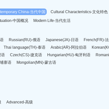
temporary China-当代中国
Cultural Characteristics-文化特色
Situation-中国概况
Modern Life-当代生活
英语
Russian(RU)-俄语
Japanese(JA)-日语
French(FR)-
Thai language(TH)-泰语
Arabic(AR)-阿拉伯语
Korean(
老挝语
Czech(CS)-捷克语
Hungarian(HU)-匈牙利语
Roman
-柬埔寨语
Mongolian(MN)-蒙古语
级
Advanced-高级