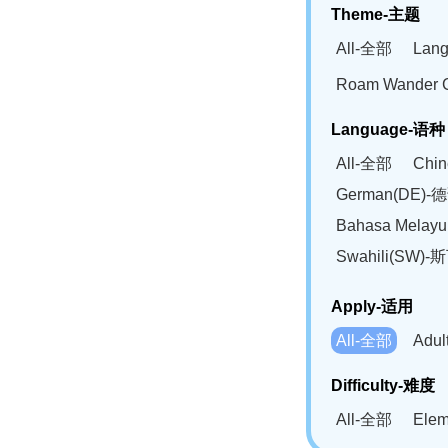
Theme-主题
All-全部
Lan
Roam Wander
Language-语种
All-全部
Chi
German(DE)-
Bahasa Mela
Swahili(SW
Apply-适用
All-全部
Adu
Difficulty-难度
All-全部
Ele