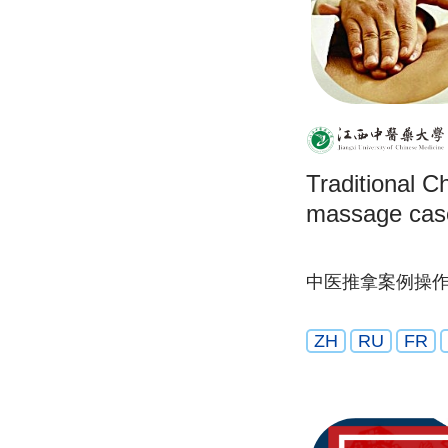
Traditional C
massage case
中医推拿案例操
ZH
RU
FR