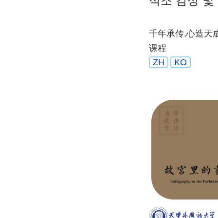
석조 감상 및
千年承传,心造天
课程
ZH
KO