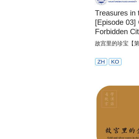
Treasures in 
[Episode 03] 
Forbidden Ci
故宫里的珍宝【第
ZH
KO