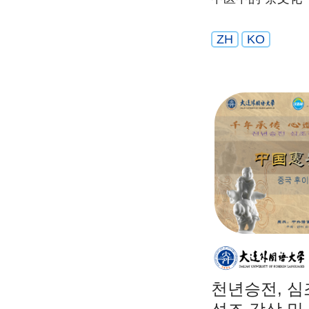
ZH
KO
천년승전, 심