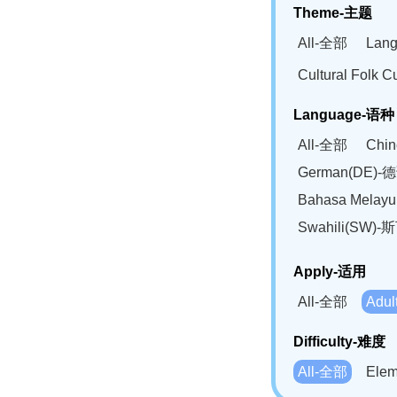
Theme-主题
All-全部
Lan
Cultural Fol
Language-语种
All-全部
Chi
German(DE)-
Bahasa Mela
Swahili(SW
Apply-适用
All-全部
Adu
Difficulty-难度
All-全部
Ele