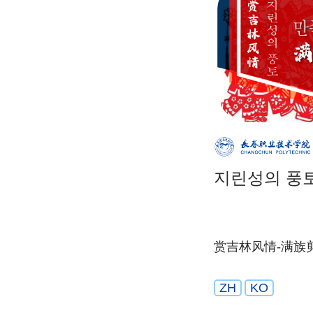
지린성의 풍토
赏吉林风情-满族
ZH
KO