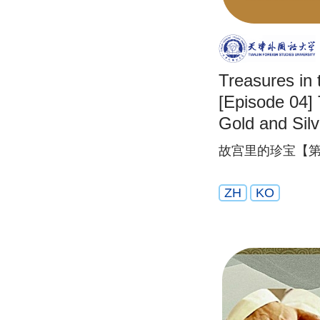
Treasures in 
[Episode 04] 
Gold and Silv
故宫里的珍宝【第
ZH
KO