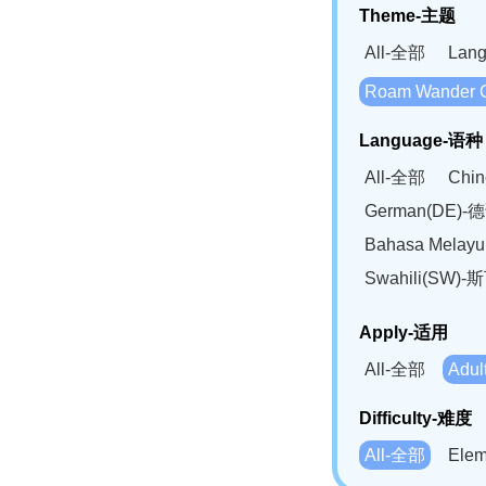
Theme-主题
All-全部
Lan
Roam Wander
Language-语种
All-全部
Chi
German(DE)-
Bahasa Mela
Swahili(SW
Apply-适用
All-全部
Adu
Difficulty-难度
All-全部
Ele