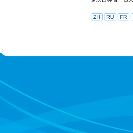
ZH
RU
FR