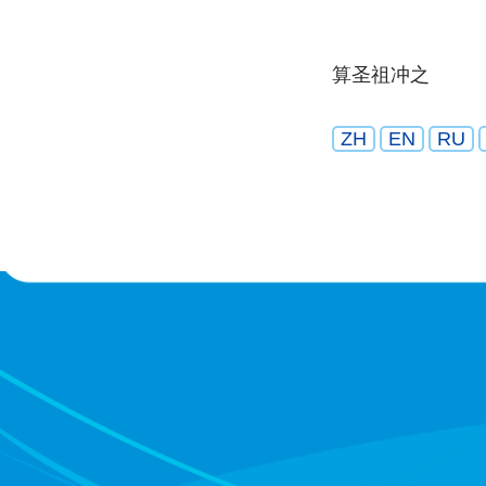
算圣祖冲之
ZH
EN
RU