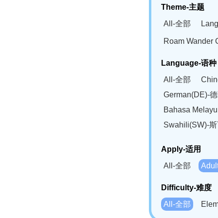
Theme-主题
All-全部
Lan
Roam Wander
Language-语种
All-全部
Chi
German(DE)-
Bahasa Mela
Swahili(SW
Apply-适用
All-全部
Adu
Difficulty-难度
All-全部
Ele