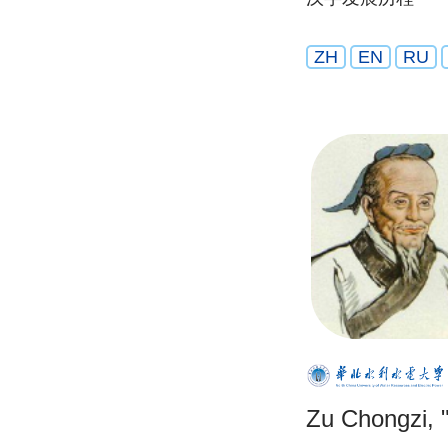
ZH
EN
RU
Zu Chongzi, "