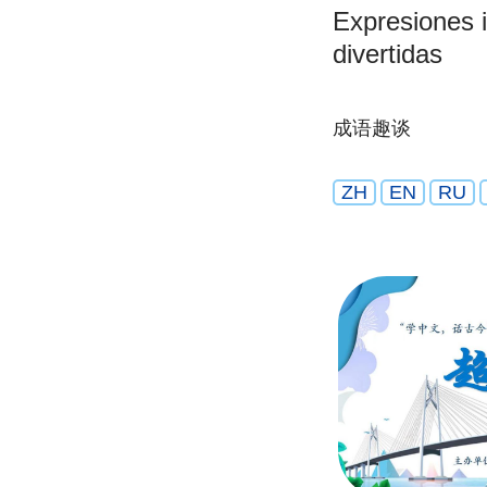
Expresiones 
divertidas
成语趣谈
ZH
EN
RU