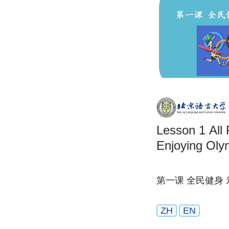
Lesson 1 All People’s Fitness by
Enjoying Oly
第一课 全民健身
ZH
EN