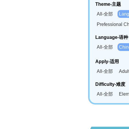
Theme-主题
All-全部
Lan
Prefessional
Language-语种
All-全部
Chi
German(DE)-
Apply-适用
Bahasa Mela
All-全部
Adu
Swahili(SW
Difficulty-难度
All-全部
Ele