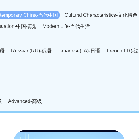
temporary China-当代中国
Cultural Characteristics-文化特色
Situation-中国概况
Modern Life-当代生活
英语
Russian(RU)-俄语
Japanese(JA)-日语
French(FR)-
Thai language(TH)-泰语
Arabic(AR)-阿拉伯语
Korean(
老挝语
Czech(CS)-捷克语
Hungarian(HU)-匈牙利语
Roman
-柬埔寨语
Mongolian(MN)-蒙古语
级
Advanced-高级