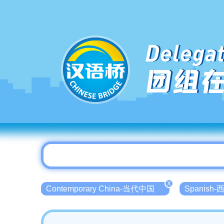
Delegat
团组
X
Contemporary China-当代中国
Spanish