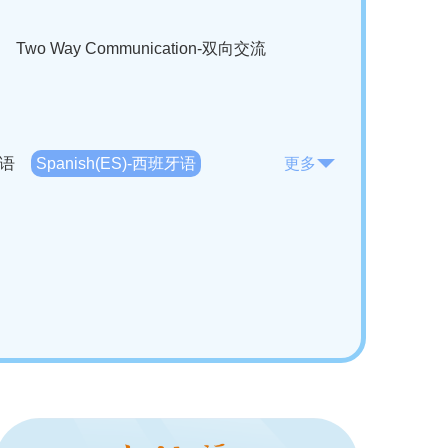
Two Way Communication-双向交流
法语
Spanish(ES)-西班牙语
更多
KO)-韩语
Vietnamese(VI)-越南语
ian(RO)-罗马尼亚语