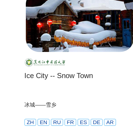
Ice City -- Snow Town
冰城——雪乡
ZH
EN
RU
FR
ES
DE
AR