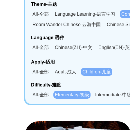
Theme-主题
All-全部
Language Learning-语言学习
Con
Roam Wander Chinese-云游中国
Chinese 
Language-语种
All-全部
Chinese(ZH)-中文
English(EN)-
German(DE)-德语
Portuguese(PT)-葡萄牙语
Apply-适用
Bahasa Melayu(MS)-马来语
Laotian(LO)-
All-全部
Adult-成人
Children-儿童
Swahili(SW)-斯瓦西里语
Kampuchea(KH)
Difficulty-难度
All-全部
Elementary-初级
Intermediate-中