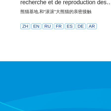
recherche et de reproduction des
pandas géants de Chengdu
熊猫基地,和“滚滚”大熊猫的亲密接触
ZH
EN
RU
FR
ES
DE
AR