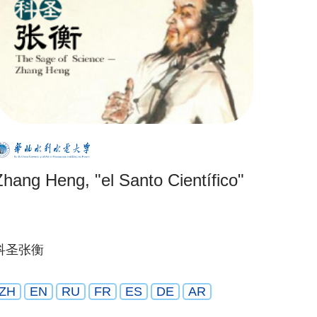
Zhang Heng, "el Santo Científico"
科圣张衡
ZH
EN
RU
FR
ES
DE
AR