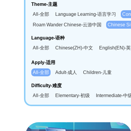
Theme-主题
All-全部
Language Learning-语言学习
Con
Roam Wander Chinese-云游中国
Chinese 
Language-语种
All-全部
Chinese(ZH)-中文
English(EN)-
German(DE)-德语
Portuguese(PT)-葡萄牙语
Apply-适用
Bahasa Melayu(MS)-马来语
Laotian(LO)-
All-全部
Adult-成人
Children-儿童
Swahili(SW)-斯瓦西里语
Kampuchea(KH)
Difficulty-难度
All-全部
Elementary-初级
Intermediate-中