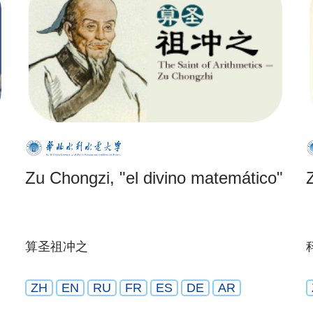
Zu Chongzi, "el divino matemático"
算圣祖冲之
ZH
EN
RU
FR
ES
DE
AR