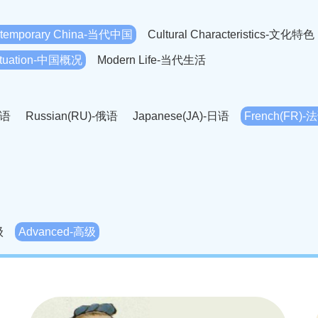
temporary China-当代中国
Cultural Characteristics-文化特色
Situation-中国概况
Modern Life-当代生活
英语
Russian(RU)-俄语
Japanese(JA)-日语
French(FR)-
Thai language(TH)-泰语
Arabic(AR)-阿拉伯语
Korean(
老挝语
Czech(CS)-捷克语
Hungarian(HU)-匈牙利语
Roman
-柬埔寨语
Mongolian(MN)-蒙古语
级
Advanced-高级