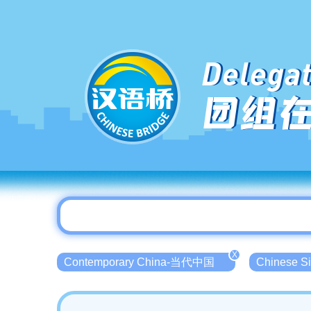
Delegat
团组
X
Contemporary China-当代中国
Chinese 