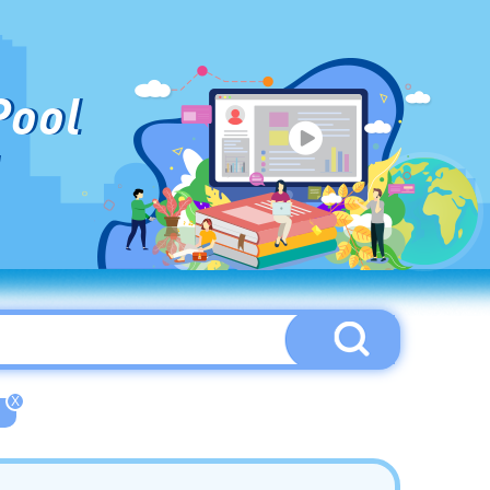
Pool
X