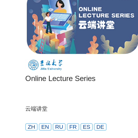
Online Lecture Series
云端讲堂
ZH
EN
RU
FR
ES
DE