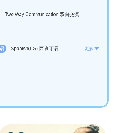
Two Way Communication-双向交流
法语
Spanish(ES)-西班牙语
更多
KO)-韩语
Vietnamese(VI)-越南语
ian(RO)-罗马尼亚语