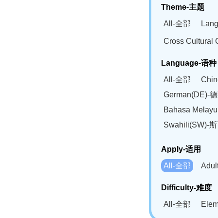
Theme-主题
All-全部
Lan
Cross Cultur
Language-语种
All-全部
Chi
German(DE)-
Bahasa Mela
Swahili(SW
Apply-适用
All-全部
Adu
Difficulty-难度
All-全部
Ele