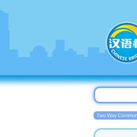
Two Way Commu