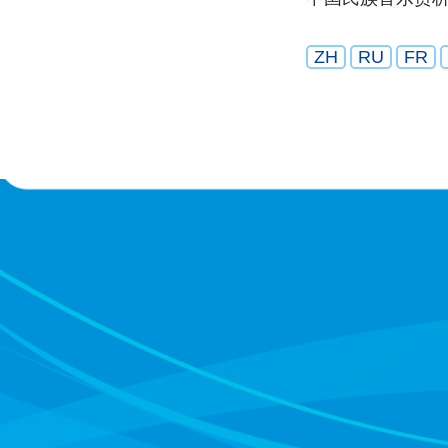
ZH
RU
FR