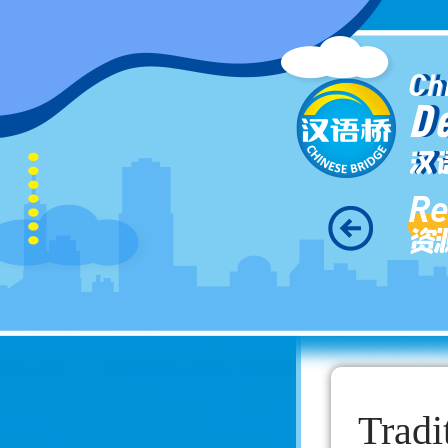
Ch
D
汉
Re
资
Tradi