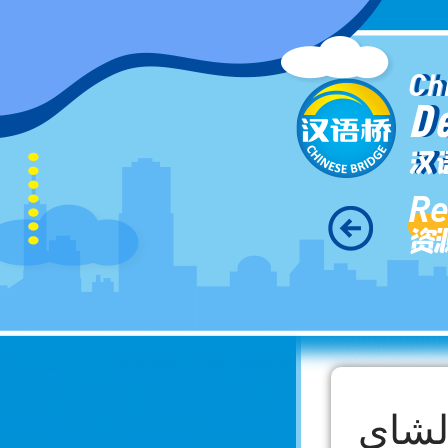
Ch
D
汉
Re
资
لشاي