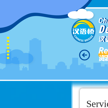
Ch
D
汉
Re
资
Servi