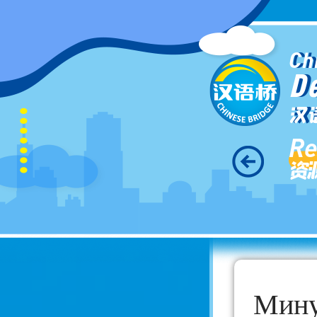
Ch
D
汉
Re
资
Мину