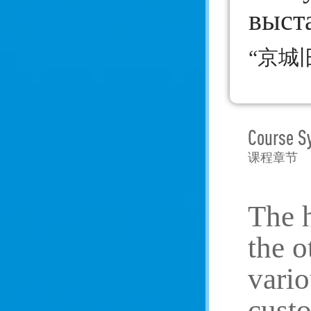
выст
обыч
“京城
Course S
课程章节
The h
the o
vario
custo