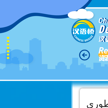
Ch
D
汉
Re
资
طوري