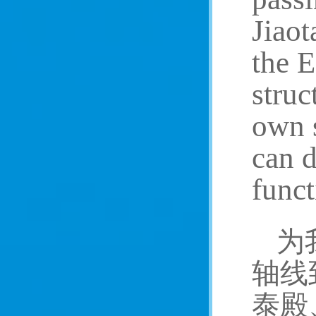
Jiaot
the E
struc
own s
can d
funct
为
轴线
泰殿