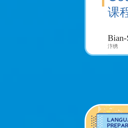
课
Bian-
汴绣