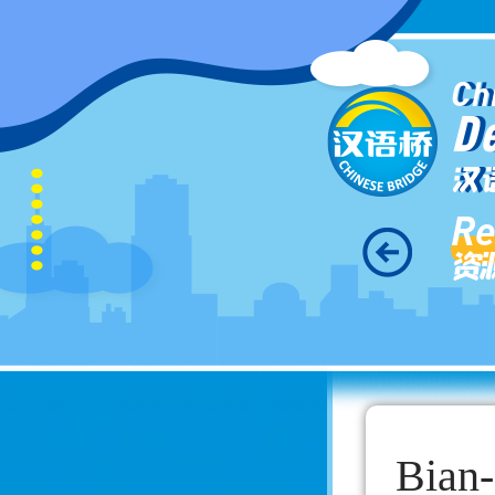
Ch
D
汉
Re
资
Bian-