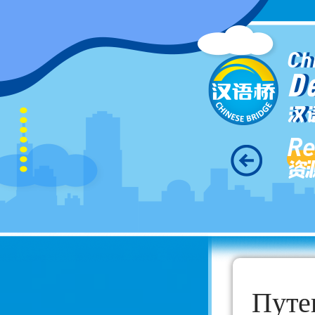
Ch
D
汉
Re
资
Путе