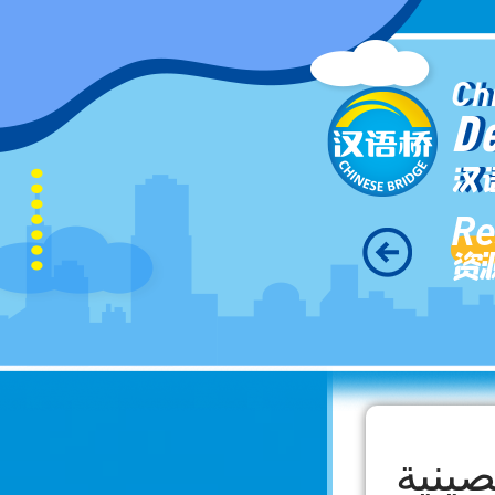
Ch
D
汉
Re
资
صينية