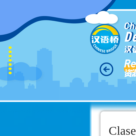
Ch
D
汉
Re
资
Clase