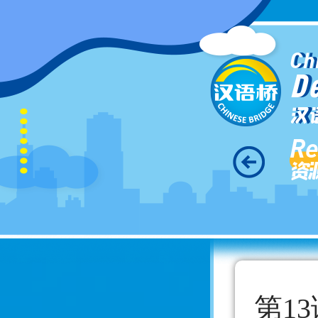
Ch
D
汉
Re
资
第1