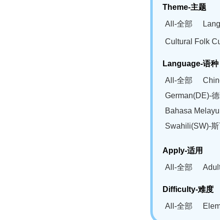
Theme-主题
All-全部
Lan
Cultural Fol
Language-语种
All-全部
Chi
German(DE)-
Bahasa Mela
Swahili(SW
Apply-适用
All-全部
Adu
Difficulty-难度
All-全部
Ele