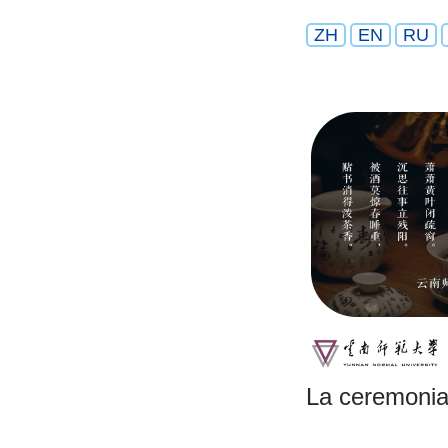
ZH
EN
RU
La ceremonia 