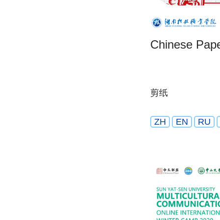
Chinese Pape
剪纸
ZH
EN
RU