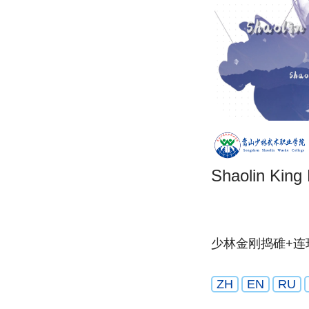
Shaolin King
少林金刚捣碓+连
ZH
EN
RU