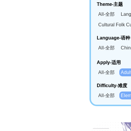
Theme-主题
All-全部
Lan
Cultural Fol
Language-语种
All-全部
Chi
German(DE)-
Apply-适用
Bahasa Mela
All-全部
Adu
Swahili(SW
Difficulty-难度
All-全部
Ele