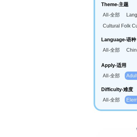
Theme-主题
All-全部
Lan
Cultural Fol
Language-语种
All-全部
Chi
German(DE)-
Apply-适用
Bahasa Mela
All-全部
Adu
Swahili(SW
Difficulty-难度
All-全部
Ele