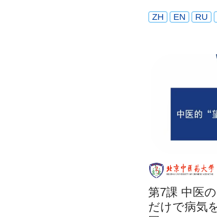
ZH
EN
RU
第7課 中医
だけで病気を