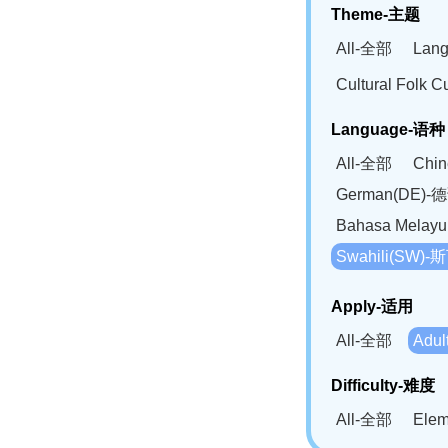
Theme-主题
All-全部
Lan
Cultural Fol
Language-语种
All-全部
Chi
German(DE)-
Bahasa Mela
Swahili(SW
Apply-适用
All-全部
Adu
Difficulty-难度
All-全部
Ele