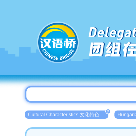
Delegat
团组
X
Cultural Characteristics-文化特色
Hunga