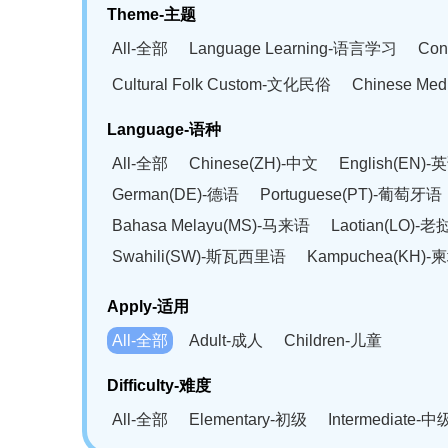
Theme-主题
All-全部
Language Learning-语言学习
Con
Cultural Folk Custom-文化民俗
Chinese Me
Language-语种
All-全部
Chinese(ZH)-中文
English(EN)-
German(DE)-德语
Portuguese(PT)-葡萄牙语
Bahasa Melayu(MS)-马来语
Laotian(LO)-
Swahili(SW)-斯瓦西里语
Kampuchea(KH)
Apply-适用
All-全部
Adult-成人
Children-儿童
Difficulty-难度
All-全部
Elementary-初级
Intermediate-中