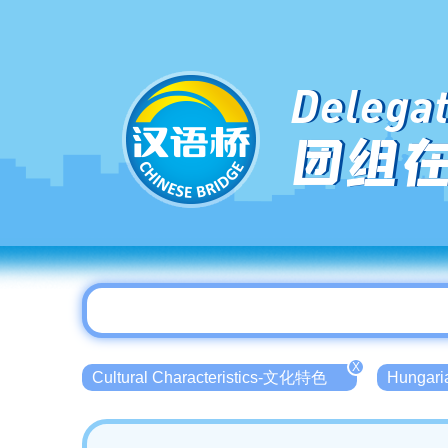
Delegat
团组
X
Cultural Characteristics-文化特色
Hunga