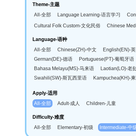
Theme-主题
All-全部
Language Learning-语言学习
Con
Cultural Folk Custom-文化民俗
Chinese Me
Language-语种
All-全部
Chinese(ZH)-中文
English(EN)-
German(DE)-德语
Portuguese(PT)-葡萄牙语
Bahasa Melayu(MS)-马来语
Laotian(LO)-
Swahili(SW)-斯瓦西里语
Kampuchea(KH)
Apply-适用
All-全部
Adult-成人
Children-儿童
Difficulty-难度
All-全部
Elementary-初级
Intermediate-中