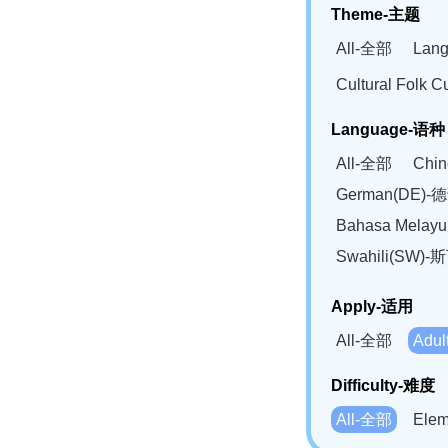
Theme-主题
All-全部
Lan
Cultural Fol
Language-语种
All-全部
Chi
German(DE)-
Bahasa Mela
Swahili(SW
Apply-适用
All-全部
Adu
Difficulty-难度
All-全部
Ele