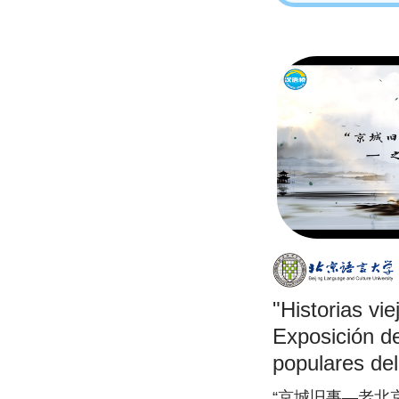
"Historias vie
Exposición d
populares del
hermoso matr
“京城旧事—老北