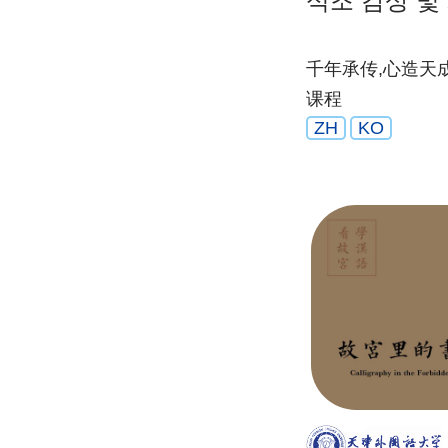
석조 감상 및
千年承传,心造天
课程
ZH
KO