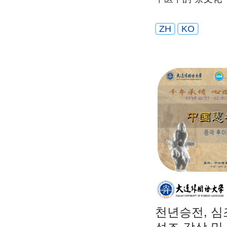
ZH
KO
천년승전, 심