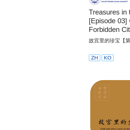
Treasures in 
[Episode 03] 
Forbidden Ci
故宫里的珍宝【第
ZH
KO