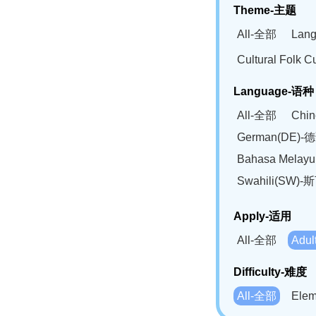
Theme-主题
All-全部
Lan
Cultural Fol
Language-语种
All-全部
Chi
German(DE)-
Bahasa Mela
Swahili(SW
Apply-适用
All-全部
Adu
Difficulty-难度
All-全部
Ele