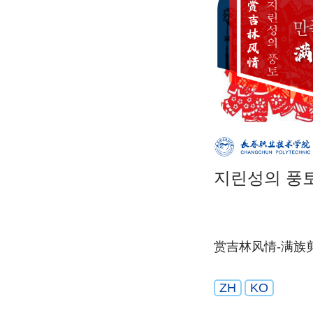
지린성의 풍토
赏吉林风情-满族
ZH
KO