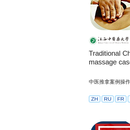
Traditional C
massage case
中医推拿案例操
ZH
RU
FR