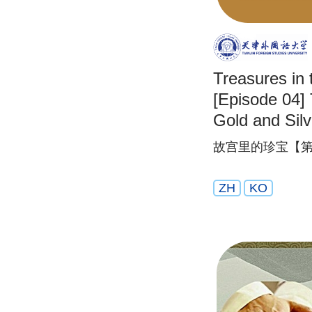
Treasures in 
[Episode 04] 
Gold and Silv
故宫里的珍宝【第
ZH
KO