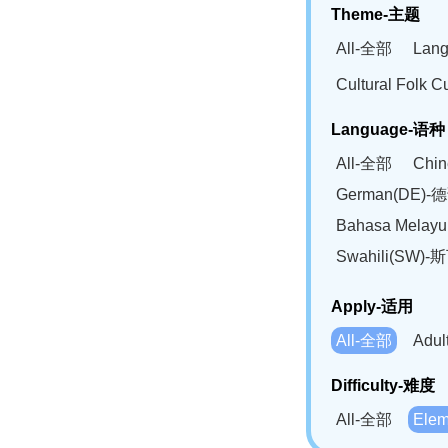
Theme-主题
All-全部
Lan
Cultural Fol
Language-语种
All-全部
Chi
German(DE)-
Bahasa Mela
Swahili(SW
Apply-适用
All-全部
Adu
Difficulty-难度
All-全部
Ele