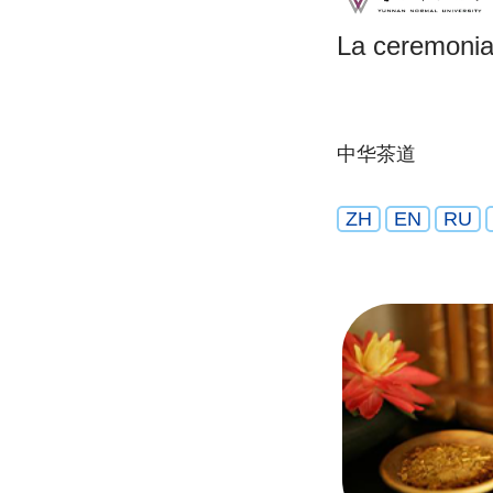
La ceremonia 
中华茶道
ZH
EN
RU