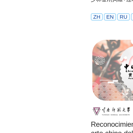
ZH
EN
RU
Reconocimien