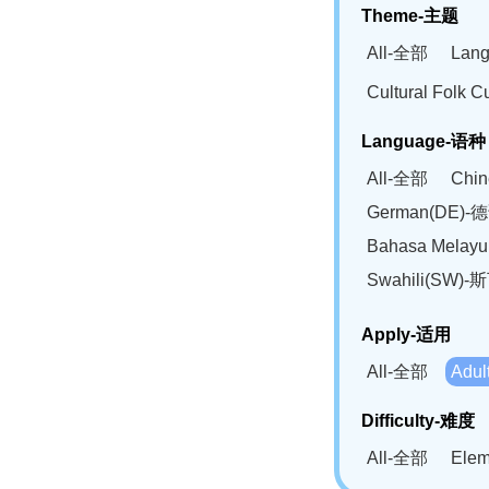
Theme-主题
All-全部
Lan
Cultural Fol
Language-语种
All-全部
Chi
German(DE)-
Bahasa Mela
Swahili(SW
Apply-适用
All-全部
Adu
Difficulty-难度
All-全部
Ele