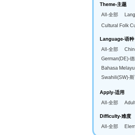
Theme-主题
All-全部
Lan
Cultural Fol
Language-语种
All-全部
Chi
German(DE)-
Bahasa Mela
Swahili(SW
Apply-适用
All-全部
Adu
Difficulty-难度
All-全部
Ele