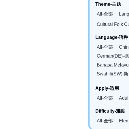
Theme-主题
All-全部
Lan
Cultural Fol
Language-语种
All-全部
Chi
German(DE)-
Bahasa Mela
Swahili(SW
Apply-适用
All-全部
Adu
Difficulty-难度
All-全部
Ele