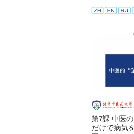
ZH
EN
RU
第7課 中医
だけで病気を