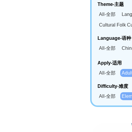
Theme-主题
All-全部
Lan
Cultural Fol
Language-语种
All-全部
Chi
German(DE)-
Apply-适用
Bahasa Mela
All-全部
Adu
Swahili(SW
Difficulty-难度
All-全部
Ele