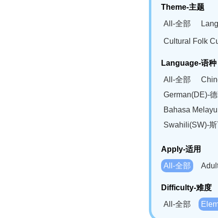
Theme-主题
All-全部
Lan
Cultural Fol
Language-语种
All-全部
Chi
German(DE)-
Bahasa Mela
Swahili(SW
Apply-适用
All-全部
Adu
Difficulty-难度
All-全部
Ele