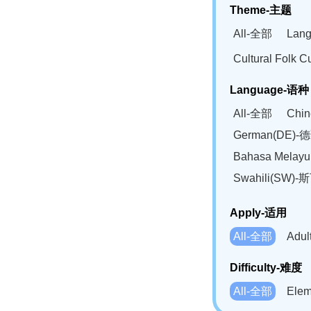
Theme-主题
All-全部
Lan
Cultural Fol
Language-语种
All-全部
Chi
German(DE)-
Bahasa Mela
Swahili(SW
Apply-适用
All-全部
Adu
Difficulty-难度
All-全部
Ele