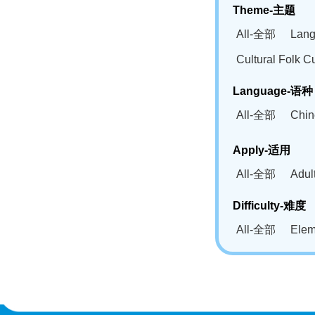
Theme-主题
All-全部
Lan
Cultural Fol
Language-语种
All-全部
Chi
German(DE)-
Apply-适用
Bahasa Mela
All-全部
Adu
Swahili(SW
Difficulty-难度
All-全部
Ele