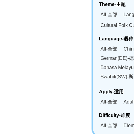
Theme-主题
All-全部
Lan
Cultural Fol
Language-语种
All-全部
Chi
German(DE)-
Bahasa Mela
Swahili(SW
Apply-适用
All-全部
Adu
Difficulty-难度
All-全部
Ele