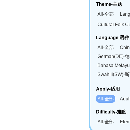
Theme-主题
All-全部
Lan
Cultural Fol
Language-语种
All-全部
Chi
German(DE)-
Bahasa Mela
Swahili(SW
Apply-适用
All-全部
Adu
Difficulty-难度
All-全部
Ele