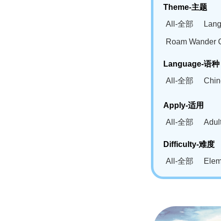
Theme-主题
All-全部
Lan
Roam Wander
Language-语种
All-全部
Chi
German(DE)-
Apply-适用
Bahasa Mela
All-全部
Adu
Swahili(SW
Difficulty-难度
All-全部
Ele