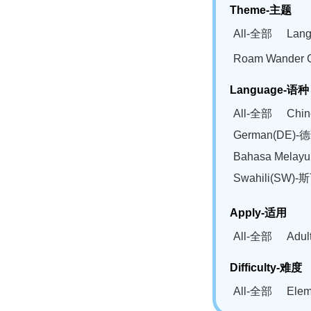
Theme-主题
All-全部
Lan
Roam Wander
Language-语种
All-全部
Chi
German(DE)-
Bahasa Mela
Swahili(SW
Apply-适用
All-全部
Adu
Difficulty-难度
All-全部
Ele