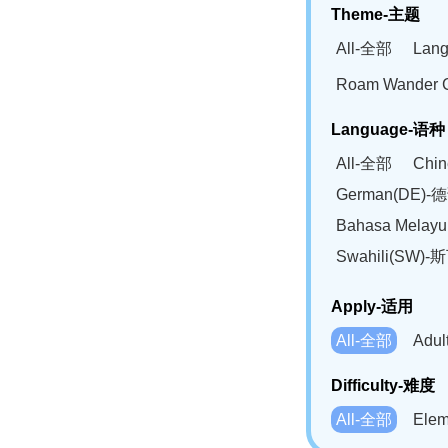
Theme-主题
All-全部
Lan
Roam Wander
Language-语种
All-全部
Chi
German(DE)-
Bahasa Mela
Swahili(SW
Apply-适用
All-全部
Adu
Difficulty-难度
All-全部
Ele