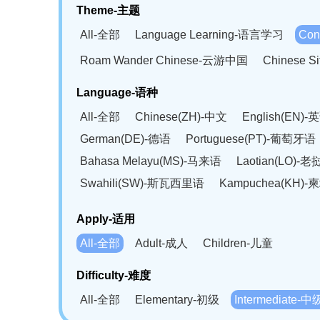
Theme-主题
All-全部
Language Learning-语言学习
Con
Roam Wander Chinese-云游中国
Chinese 
Language-语种
All-全部
Chinese(ZH)-中文
English(EN)-
German(DE)-德语
Portuguese(PT)-葡萄牙语
Bahasa Melayu(MS)-马来语
Laotian(LO)-
Swahili(SW)-斯瓦西里语
Kampuchea(KH)
Apply-适用
All-全部
Adult-成人
Children-儿童
Difficulty-难度
All-全部
Elementary-初级
Intermediate-中