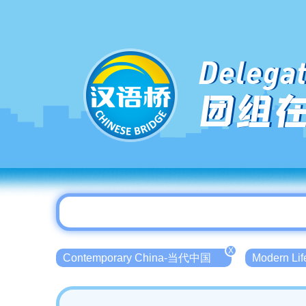
Delegat
团组
X
Contemporary China-当代中国
Modern L