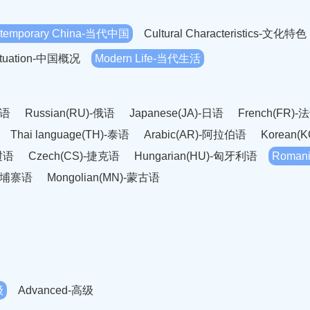
temporary China-当代中国
Cultural Characteristics-文化特色
Situation-中国概况
Modern Life-当代生活
英语
Russian(RU)-俄语
Japanese(JA)-日语
French(FR)-
Thai language(TH)-泰语
Arabic(AR)-阿拉伯语
Korean(
老挝语
Czech(CS)-捷克语
Hungarian(HU)-匈牙利语
Roman
-柬埔寨语
Mongolian(MN)-蒙古语
级
Advanced-高级