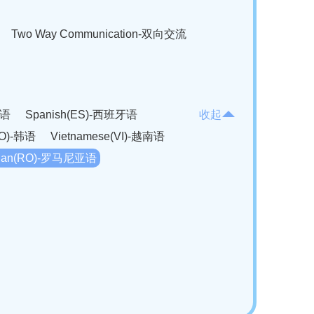
Two Way Communication-双向交流
法语
Spanish(ES)-西班牙语
收起
KO)-韩语
Vietnamese(VI)-越南语
ian(RO)-罗马尼亚语