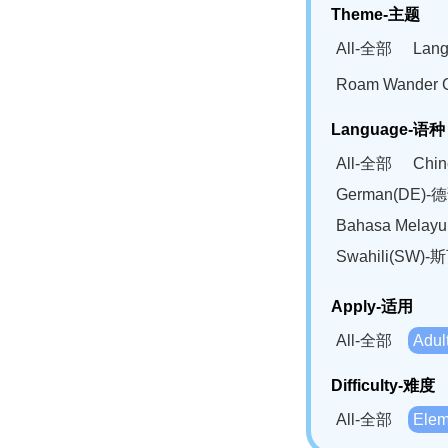
Theme-主题
All-全部
Lan
Roam Wander
Language-语种
All-全部
Chi
German(DE)-
Bahasa Mela
Swahili(SW
Apply-适用
All-全部
Adu
Difficulty-难度
All-全部
Ele