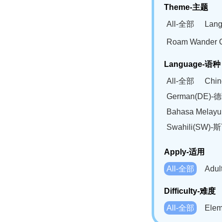
Theme-主题
All-全部
Lan
Roam Wander
Language-语种
All-全部
Chi
German(DE)-
Bahasa Mela
Swahili(SW
Apply-适用
All-全部
Adu
Difficulty-难度
All-全部
Ele