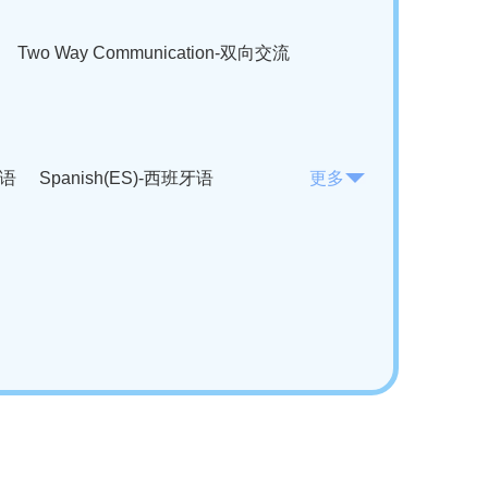
Two Way Communication-双向交流
法语
Spanish(ES)-西班牙语
更多
KO)-韩语
Vietnamese(VI)-越南语
ian(RO)-罗马尼亚语