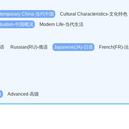
temporary China-当代中国
Cultural Characteristics-文化特色
Situation-中国概况
Modern Life-当代生活
英语
Russian(RU)-俄语
Japanese(JA)-日语
French(FR)-
Thai language(TH)-泰语
Arabic(AR)-阿拉伯语
Korean(
老挝语
Czech(CS)-捷克语
Hungarian(HU)-匈牙利语
Roman
-柬埔寨语
Mongolian(MN)-蒙古语
级
Advanced-高级