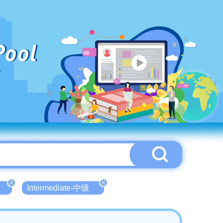
Pool
X
X
Intermediate-中级