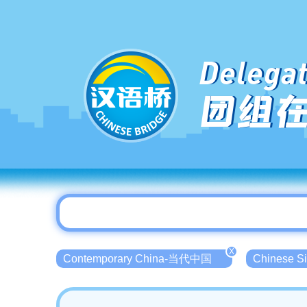
Delegat
团组
X
Contemporary China-当代中国
Chinese 