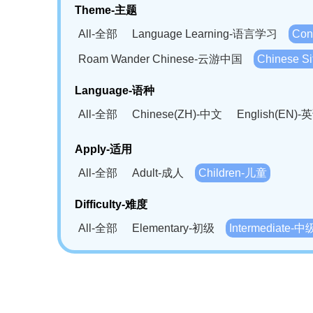
Theme-主题
All-全部
Language Learning-语言学习
Con
Roam Wander Chinese-云游中国
Chinese 
Language-语种
All-全部
Chinese(ZH)-中文
English(EN)-
German(DE)-德语
Portuguese(PT)-葡萄牙语
Apply-适用
Bahasa Melayu(MS)-马来语
Laotian(LO)-
All-全部
Adult-成人
Children-儿童
Swahili(SW)-斯瓦西里语
Kampuchea(KH)
Difficulty-难度
All-全部
Elementary-初级
Intermediate-中