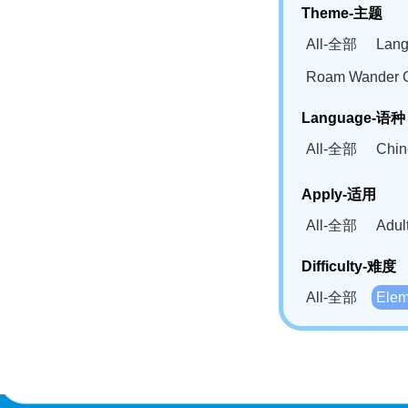
Theme-主题
All-全部
Lan
Roam Wander
Language-语种
All-全部
Chi
German(DE)-
Apply-适用
Bahasa Mela
All-全部
Adu
Swahili(SW
Difficulty-难度
All-全部
Ele