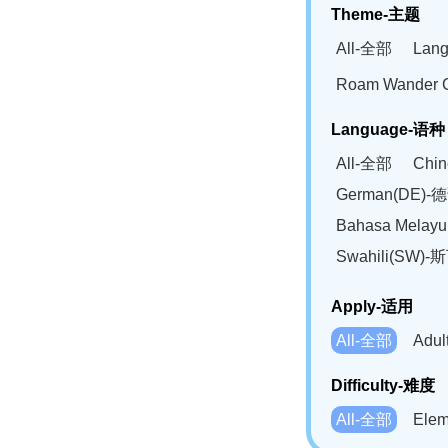
Theme-主题
All-全部
Lan
Roam Wander
Language-语种
All-全部
Chi
German(DE)-
Bahasa Mela
Swahili(SW
Apply-适用
All-全部
Adu
Difficulty-难度
All-全部
Ele