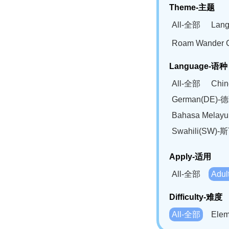
Theme-主题
All-全部
Lan
Roam Wander
Language-语种
All-全部
Chi
German(DE)-
Bahasa Mela
Swahili(SW
Apply-适用
All-全部
Adu
Difficulty-难度
All-全部
Ele